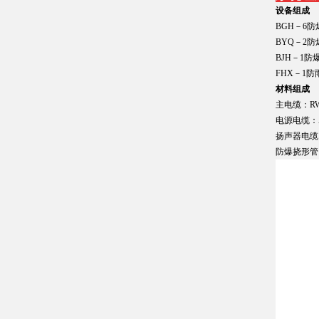
设备组成
BGH－6
BYQ－2
BJH－1防
FHX－1
材料组成
主电缆：RW
电源电缆：A
扬声器电缆：
防爆挠形管