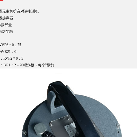
防爆无主机扩音对讲电话机
防爆扬声器
爆接线盒
防雨防尘箱
VP6＊0．75
VR21．0
RVP2＊0．3
：BG1／2－700型4根（每个话站）