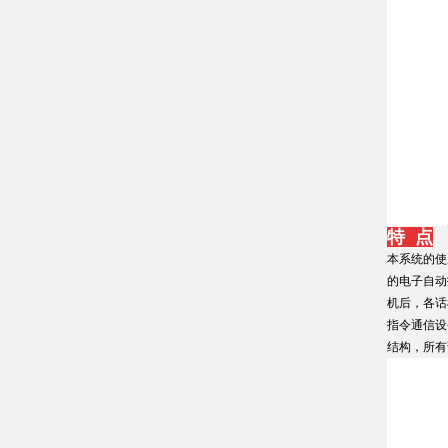
特 点
本系统的使
的电子自动
机后，各话
指令通信设
结构，所有